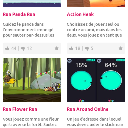
Run Panda Run
Action Henk
Guidez le panda dans
Choisissez de jouer seul ou
l'environnement enneigé
contre un ami, mais dans les
pour sauter par-dessus les
deux, vous jouez en tant que
obstacles et sur les platef...
génial Action...
44
12
18
5
Run Flower Run
Run Around Online
Vous jouez comme une fleur
Un jeu d'adresse dans lequel
qui traverse la forêt. Sautez
vous devez aider le stickman