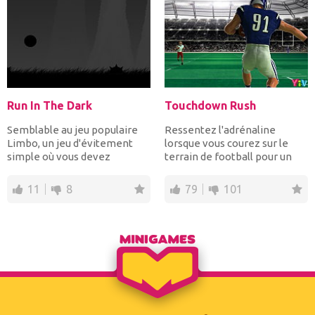
Run In The Dark
Touchdown Rush
Semblable au jeu populaire
Ressentez l'adrénaline
Limbo, un jeu d'évitement
lorsque vous courez sur le
simple où vous devez
terrain de football pour un
survivre pour passer beau...
touché! Dans le jeu T...
11
8
79
101