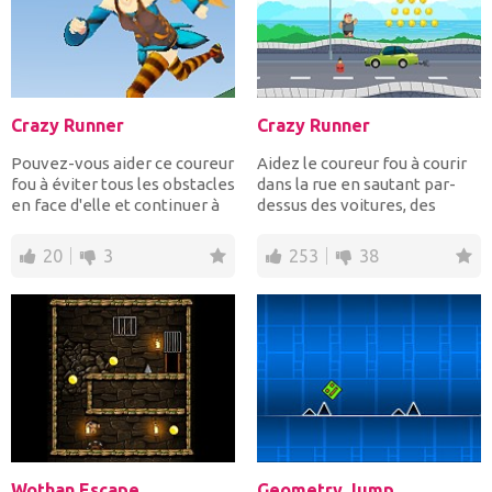
Crazy Runner
Crazy Runner
Pouvez-vous aider ce coureur
Aidez le coureur fou à courir
fou à éviter tous les obstacles
dans la rue en sautant par-
en face d'elle et continuer à
dessus des voitures, des
couri...
pneus et de la dyn...
20
3
253
38
Wothan Escape
Geometry Jump