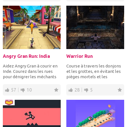
Angry Gran Run: India
Warrior Run
Aidez Angry Gran à courir en
Course à travers les donjons
Inde. Courez dans les rues
et les grottes, en évitant les
pour dénigrer les méchants
pièges mortels et les
et éviter les obs...
obstacles. Changer...
57
10
28
5