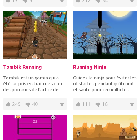
19
3
212
34
Tombik Running
Running Ninja
Tombik est un gamin qui a
Guidez le ninja pour éviter les
été surpris en train de voler
obstacles pendant qu'il court
des pommes de l'arbre de
et saute pour recueillir les
son voisin. Aid...
étoil...
249
40
111
18