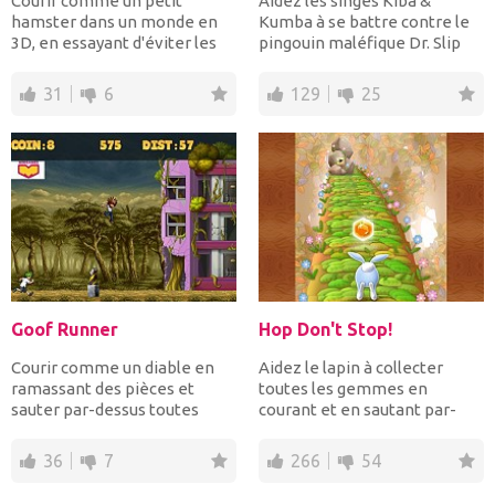
Courir comme un petit
Aidez les singes Kiba &
hamster dans un monde en
Kumba à se battre contre le
3D, en essayant d'éviter les
pingouin maléfique Dr. Slip
obstacles sur votre...
van Ice! Courez et...
31
6
129
25
Goof Runner
Hop Don't Stop!
Courir comme un diable en
Aidez le lapin à collecter
ramassant des pièces et
toutes les gemmes en
sauter par-dessus toutes
courant et en sautant par-
sortes d'obstacles po...
dessus les obstacles. Util...
36
7
266
54