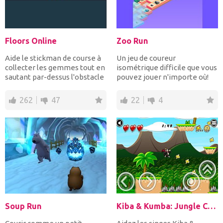
Floors Online
Zoo Run
Aide le stickman de course à
Un jeu de coureur
collecter les gemmes tout en
isométrique difficile que vous
sautant par-dessus l'obstacle
pouvez jouer n'importe où!
pour ter...
Aidez votre animal à sa...
262
47
22
4
Soup Run
Kiba & Kumba: Jungle Chaos