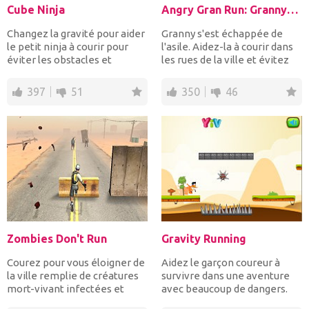
Cube Ninja
Angry Gran Run: Grannywood
Changez la gravité pour aider
Granny s'est échappée de
le petit ninja à courir pour
l'asile. Aidez-la à courir dans
éviter les obstacles et
les rues de la ville et évitez
collecter des bon...
de s...
397
51
350
46
Zombies Don't Run
Gravity Running
Courez pour vous éloigner de
Aidez le garçon coureur à
la ville remplie de créatures
survivre dans une aventure
mort-vivant infectées et
avec beaucoup de dangers.
sauter par dessu...
Modifiez la gravité...