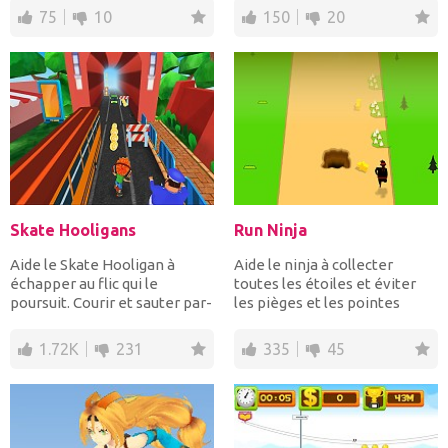
75
10
150
20
Skate Hooligans
Run Ninja
Aide le Skate Hooligan à
Aide le ninja à collecter
échapper au flic qui le
toutes les étoiles et éviter
poursuit. Courir et sauter par-
les pièges et les pointes
dessus les obstacles...
pendant la course....
1.72K
231
335
45