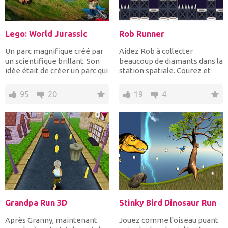
Lego: World Jurassic
Rob Runner
Un parc magnifique créé par
Aidez Rob à collecter
un scientifique brillant. Son
beaucoup de diamants dans la
idée était de créer un parc qui
station spatiale. Courez et
divertirai...
sautez au bon moment...
95
20
19
4
Grandpa Run 3D
Stinky Bird Dinosaur Run
Après Granny, maintenant
Jouez comme l'oiseau puant