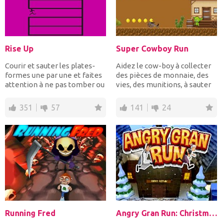
Rise Up
Super Cowboy Run
Courir et sauter les plates-
Aidez le cow-boy à collecter
formes une par une et faites
des pièces de monnaie, des
attention à ne pas tomber ou
vies, des munitions, à sauter
c'est fini...
par-dessus des...
351
57
141
24
Running Fred
Angry Gran Run: Christmas Village