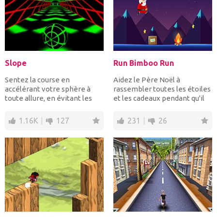
Slope
Run Bimboo Run
Sentez la course en
Aidez le Père Noël à
accélérant votre sphère à
rassembler toutes les étoiles
toute allure, en évitant les
et les cadeaux pendant qu'il
obstacles et en essayant...
court en sautant...
1.16K
127
231
26