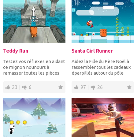
Teddy Run
Santa Girl Runner
Testez vos réflexes en aidant
Aidez la Fille du Père Noël à
ce mignon nounours à
rassembler tous les cadeaux
ramasser toutes les pièces
éparpillés autour du pôle
en tournant à gauche e...
Nord pendant qu&...
23
6
97
26