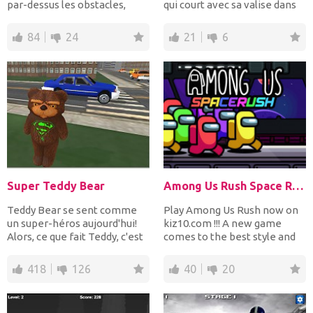
par-dessus les obstacles,
qui court avec sa valise dans
mais sautez même...
un cercle f...
84
24
21
6
Super Teddy Bear
Among Us Rush Space Rush
Teddy Bear se sent comme
Play Among Us Rush now on
un super-héros aujourd'hui!
kiz10.com !!! A new game
Alors, ce que fait Teddy, c'est
comes to the best style and
dessine...
with the characters o...
418
126
40
20