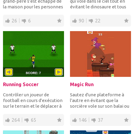
grand-père s'est échappé de
qui vole dans le ciel tout en
la maison pour les personnes
évitant le dinosaure et tous
âgées et il es...
les obstac...
26
6
90
22
Running Soccer
Magic Run
Contrôler un joueur de
Sautez d'une plateforme à
football en cours d'exécution
l'autre en évitant que la
sur le terrain et le déplacer à
sorcière vole sur son balai ou
gauche et à...
qu'el...
264
65
146
37