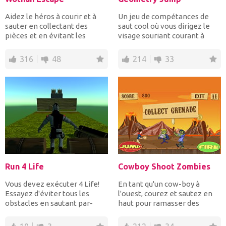
Aidez le héros à courir et à
Un jeu de compétances de
sauter en collectant des
saut cool où vous dirigez le
pièces et en évitant les
visage souriant courant à
obstacles mortels jus...
travers un lieu rem...
316
48
214
33
Run 4 Life
Cowboy Shoot Zombies
Vous devez exécuter 4 Life!
En tant qu'un cow-boy à
Essayez d'éviter tous les
l'ouest, courez et sautez en
obstacles en sautant par-
haut pour ramasser des
dessus et essayez...
pièces et des grenades...