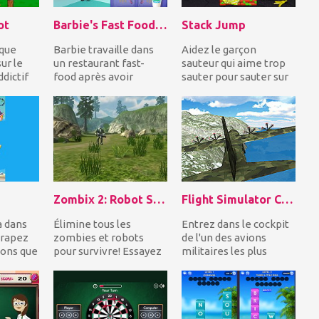
ot
Barbie's Fast Food Restaurant
Stack Jump
ique
Barbie travaille dans
Aidez le garçon
ur le
un restaurant fast-
sauteur qui aime trop
ddictif
food après avoir
sauter pour sauter sur
lisez un
obtenu son diplôme.
toutes les cases qui
Aidez-la d'abord à s'...
tombent les unes...
Zombix 2: Robot Survival
Flight Simulator C130
a dans
Élimine tous les
Entrez dans le cockpit
trapez
zombies et robots
de l'un des avions
sons que
pour survivre! Essayez
militaires les plus
ns un
vos compétences de
célèbres, le C 130, et
ur...
tir dans ce jeu de chas...
conquérir l...