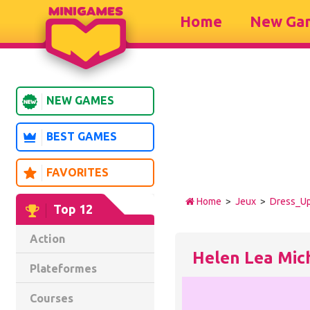
Home
New Ga
NEW GAMES
BEST GAMES
FAVORITES
Home
>
Jeux
>
Dress_U
Top 12
Action
Helen Lea Mic
Plateformes
Courses