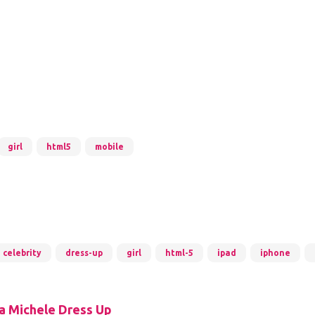
girl
html5
mobile
celebrity
dress-up
girl
html-5
ipad
iphone
a Michele Dress Up