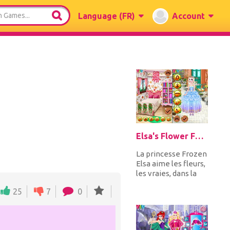
Language
(FR)
Account
Elsa's Flower Fashion
La princesse Frozen
Elsa aime les fleurs,
les vraies, dans la
décoration et dans
25
7
0
les robes! Rejoign...