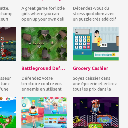
atte,
A great game for little
Détendez-vous du
 champ
girls where you can
stress quotidien avec
teur!
open up your own deli
un puzzle très addictif
le quand
and travel the world at
qui a des règles
the same t...
simples. Vous devez...
Battleground Defense
Grocery Cashier
asseur
Défendez votre
Soyez caissier dans
 tuez
territoire contre vos
une épicerie et entrez
'une
ennemis en utilisant
tous les prix dans la
tout en
des lanceurs de
caisse enregistreuse,
missiles, des canons
ajoutez-les,...
lourd...