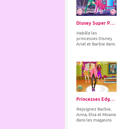
Disney Super Princess 1
Habille les
princesses Disney
Ariel et Barbie dans
d'incroyables
costumes de super-
héros et acce...
Princesses Edgy Fashion
Rejoignez Barbie,
Anna, Elsa et Moana
dans les magasins
pour faire du