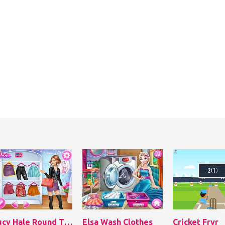
Lucy Hale Round The Clock Fashionista
Elsa Wash Clothes
Cricket Frvr