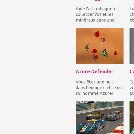
Aide l'astrodigger à
Lu
collecter l'or et les
c
minéraux dans une
et
planète extraterrestre
jo
avant la...
au
Azure Defender
C
Vous êtes une nuit
Co
dans l'équipe d'élite du
vo
roi nommé Azure!
pu
Votre travail consiste à
l'
défend...
au