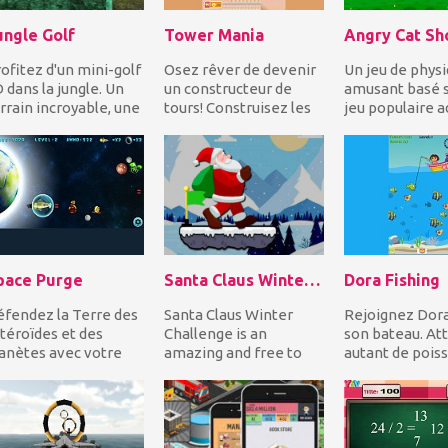
ungle Golf
Tower Mania
Angry Cat Sh
ofitez d'un mini-golf
Osez rêver de devenir
Un jeu de phys
 dans la jungle. Un
un constructeur de
amusant basé s
rrain incroyable, une
tours! Construisez les
jeu populaire a
ysique géniale, des
plus belles tours dans
Angry Birds. Uti
ap...
un monde fut...
lance-pierre...
pace Purge
Santa Claus Winter Challenge
Dora Fishing
fendez la Terre des
Santa Claus Winter
Rejoignez Dor
téroïdes et des
Challenge is an
son bateau. At
anètes avec votre
amazing and free to
autant de pois
isseau spatial et
play online puzzle
vous pouvez da
eaucoup de
game suitable for all
temps donné po
nition...
ages...