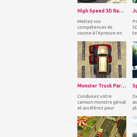
High Speed 3D Racing
J
Mettez vos
Pr
compétences de
3D
course à l'épreuve en
te
participant à des
ph
courses de catégorie
gr
professio...
Monster Truck Parking
S
Conduisez votre
Dé
camion monstre génial
as
et accélérez pour
pl
sauter par-dessus les
va
voitures avant de
b
vous...
mu