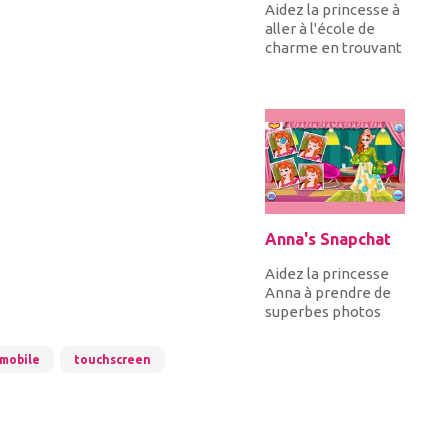
Aidez la princesse à
aller à l'école de
charme en trouvant
les objets cachés
autour de sa
chambr...
Anna's Snapchat
Aidez la princesse
Anna à prendre de
superbes photos
d'elle pour les
télécharger sur
mobile
touchscreen
Snapchat. O...