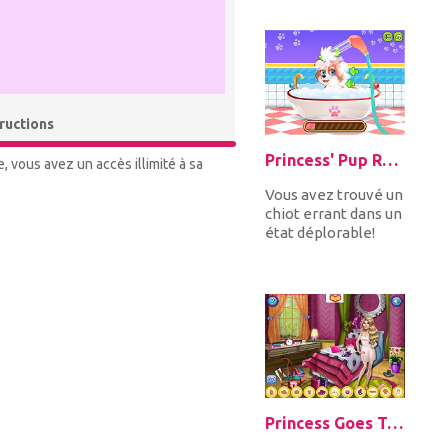
shopping
vêtements,
chaussures...
tructions
Princess' Pup Rescue
, vous avez un accès illimité à sa
Vous avez trouvé un
chiot errant dans un
état déplorable!
Commencez par
donner un bain
chaud au pau...
Princess Goes To Charm School