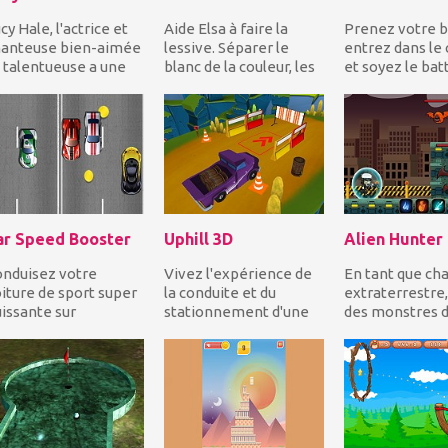
cy Hale, l'actrice et
Aide Elsa à faire la
Prenez votre b
hanteuse bien-aimée
lessive. Séparer le
entrez dans le
 talentueuse a une
blanc de la couleur, les
et soyez le bat
urnée chargée
mettre dans la
Frappez la bal
jourd'hui! La j...
machine à laver sép...
l'autre équipe...
ar Speed Booster
Uphill 3D
Alien Hunter
nduisez votre
Vivez l'expérience de
En tant que ch
iture de sport super
la conduite et du
extraterrestre,
issante sur
stationnement d'une
des monstres d
autoroute, collectez
camionnette en
autre planète 
tant de pièces que...
montée! Utilisez...
sautant des p...