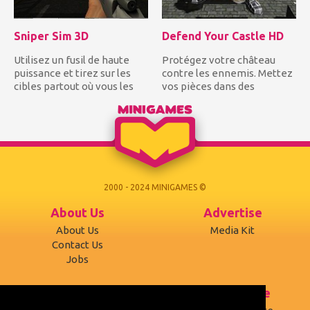
Sniper Sim 3D
Defend Your Castle HD
Utilisez un fusil de haute
Protégez votre château
puissance et tirez sur les
contre les ennemis. Mettez
cibles partout où vous les
vos pièces dans des
voyez, sur les toit...
endroits stratégiques pour
dét...
2000 - 2024 MINIGAMES ©
About Us
Advertise
About Us
Media Kit
Contact Us
Jobs
Support
Terms of use