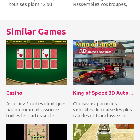
tous ses pions 12 ou
Rassemblez vos troupes,
laissez-les sans
soyez responsable des
mouvements...
armes et...
Similar Games
Casino
King of Speed 3D Auto Racing
Associez 2 cartes identiques
Choisissez parmi les
par mémoire et associez
véhicules de course les plus
toutes les cartes sur le
rapides et franchissez la
paquet pour compléter...
ligne d'arrivée en p...