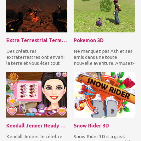
Extra Terrestrial Termination
Pokemon 3D
Des créatures
Ne manquez pas Ash et ses
extraterrestres ont envahi
amis dans une toute
la terre et vous êtes tout
nouvelle aventure. Amusez-
seul à les combattre.
vous bien en jouant à ce
Prenez une...
sup...
Kendall Jenner Ready to Date
Snow Rider 3D
Kendall Jenner, le célèbre
Snow Rider 3D is a great