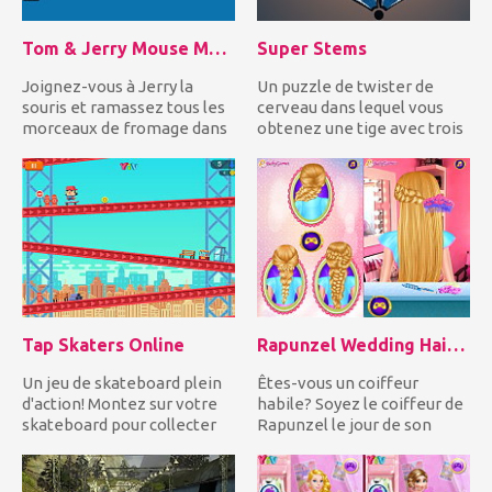
Tom & Jerry Mouse Maze
Super Stems
Joignez-vous à Jerry la
Un puzzle de twister de
souris et ramassez tous les
cerveau dans lequel vous
morceaux de fromage dans
obtenez une tige avec trois
la chambre en évitant l...
nombres dessus et vous...
Tap Skaters Online
Rapunzel Wedding Hair Design
Un jeu de skateboard plein
Êtes-vous un coiffeur
d'action! Montez sur votre
habile? Soyez le coiffeur de
skateboard pour collecter
Rapunzel le jour de son
des pièces d’or en...
mariage pour le savoir!...