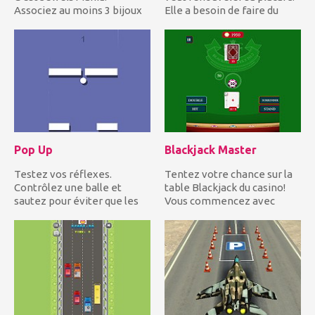
Associez au moins 3 bijoux
Elle a besoin de faire du
de même couleur dans une...
shopping! Aidez-la à...
Pop Up
Blackjack Master
Testez vos réflexes.
Tentez votre chance sur la
Contrôlez une balle et
table Blackjack du casino!
sautez pour éviter que les
Vous commencez avec
barres n'apparaissent sou...
2,000$. Apportez 21 point...