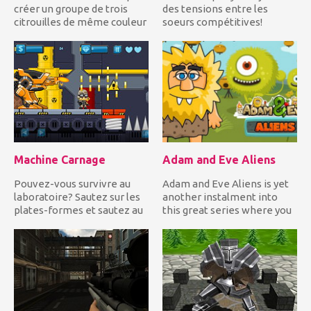
créer un groupe de trois
des tensions entre les
citrouilles de même couleur
soeurs compétitives!
ou plus pour les...
Pensez aux sœurs Kylie &
K...
Machine Carnage
Adam and Eve Aliens
Pouvez-vous survivre au
Adam and Eve Aliens is yet
laboratoire? Sautez sur les
another instalment into
plates-formes et sautez au
this great series where you
bon moment sur les p...
will be helping Adam...