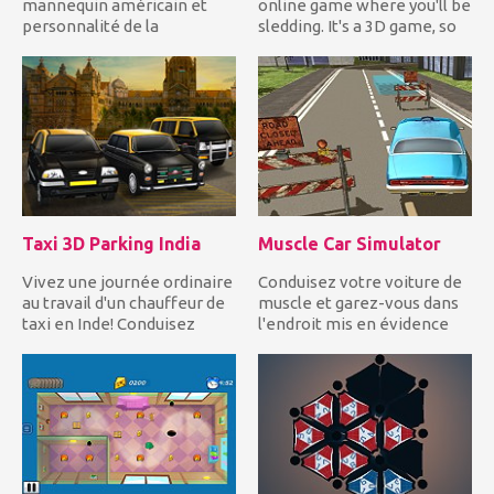
mannequin américain et
online game where you'll be
personnalité de la
sledding. It's a 3D game, so
télévision, a un rendez-vous
you’ll really feel...
c...
Taxi 3D Parking India
Muscle Car Simulator
Vivez une journée ordinaire
Conduisez votre voiture de
au travail d'un chauffeur de
muscle et garez-vous dans
taxi en Inde! Conduisez
l'endroit mis en évidence
votre taxi Mumb...
avec précision po...