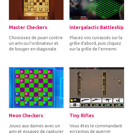
Master Checkers
Intergalactic Battleship
Choisissez de jouer contre
Placez vos cuirassés sur la
un ami ou l'ordinateur et
grille d'abord, puis cliquez
de bouger en diagonale
sur la grille de l'ennemi
vos 20 pièces rapide...
pour loca...
Neon Checkers
Tiny Rifles
Jouez aux dames avec un
Vous êtes le commandant
ami et essayez de capturer
en temps de guerre!