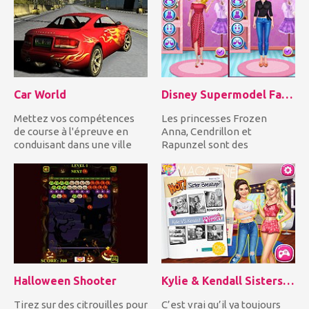
Car World
Disney Supermodel Fashion Show 2
Mettez vos compétences
Les princesses Frozen
de course à l'épreuve en
Anna, Cendrillon et
conduisant dans une ville
Rapunzel sont des
déserte votre voiture...
mannequins fantastiques et
elles revien...
Halloween Shooter
Kylie & Kendall Sisters Breakup
Tirez sur des citrouilles pour
C’est vrai qu’il ya toujours