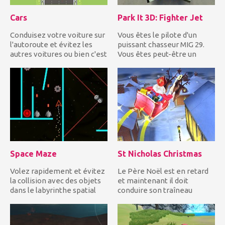
Cars
Park It 3D: Fighter Jet
Conduisez votre voiture sur
Vous êtes le pilote d'un
l'autoroute et évitez les
puissant chasseur MIG 29.
autres voitures ou bien c'est
Vous êtes peut-être un
fini et...
excellent pilote de ch...
Space Maze
St Nicholas Christmas
Volez rapidement et évitez
Le Père Noël est en retard
la collision avec des objets
et maintenant il doit
dans le labyrinthe spatial
conduire son traîneau
jusqu'à ce qu...
rapidement et jeter les
cadea...