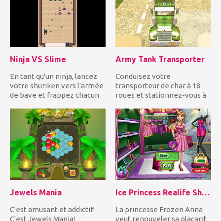
Ninja VS Slime
Army Tank Transporter
En tant qu'un ninja, lancez
Conduisez votre
votre shuriken vers l'armée
transporteur de char à 18
de bave et frappez chacun
roues et stationnez-vous à
d'eux tant de foi...
l'endroit désigné avant la...
Jewels Mania
Ice Princess Realife Shopping
C'est amusant et addictif!
La princesse Frozen Anna
C'est Jewels Mania!
veut renouveler sa placard!