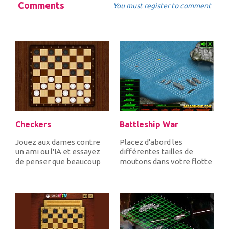
Comments
You must register to comment
Checkers
Battleship War
Jouez aux dames contre
Placez d'abord les
un ami ou l'IA et essayez
différentes tailles de
de penser que beaucoup
moutons dans votre flotte
de vos adversaires et de...
sur la grille et que la
bataill...